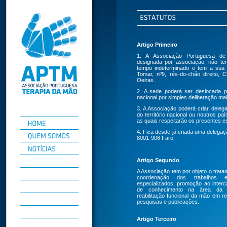
Artigo Primeiro
1. A Associação Portuguesa de
designada por associação, não tem
tempo indeterminado e tem a sua
Tomar, nº9, rés-do-chão direito,
Oeiras.
2. A sede poderá ser deslocada pa
nacional por simples deliberação maio
3. A Associação poderá criar deleg
do território nacional ou noutros p
as quais respeitarão os presentes es
4. Fica desde já criada uma delegaç
8001-908 Faro.
Artigo Segundo
A Associação tem por objeto o trata
coordenação dos trabalhos e
especializados, promoção ao interc
de conhecimento na área da r
reabilitação funcional da mão em r
pesquisas e publicações.
Artigo Terceiro