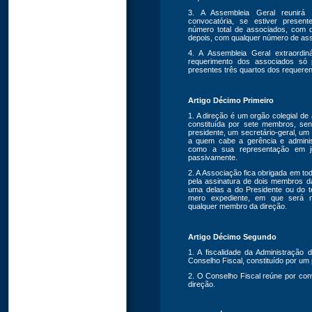
3. A Assembleia Geral reunir
convocatória, se estiver presen
número total de associados, com d
depois, com qualquer número de as
4. A Assembleia Geral extraordi
requerimento dos associados só 
presentes três quartos dos requeren
Artigo Décimo Primeiro
1. A direção é um orgão colegial de
constituída por sete membros, se
presidente, um secretário-geral, um 
a quem cabe a gerência e admini
como a sua representação em ju
passivamente.
2. A Associação fica obrigada em to
pela assinatura de dois membros d
uma delas a do Presidente ou do t
mero expediente, em que será n
qualquer membro da direção.
Artigo Décimo Segundo
1. A fiscalidade da Administração
Conselho Fiscal, constituído por um 
2. O Conselho Fiscal reúne por co
direção.