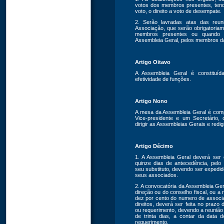
votos dos membros presentes, tend
voto, o direito a voto de desempate.
2. Serão lavradas atas das reun
Associação, que serão obrigatoria
membros presentes ou quando 
Assembleia Geral, pelos membros d
Artigo Oitavo
A Assembleia Geral é constituí
efetividade de funções.
Artigo Nono
A mesa da Assembleia Geral é com
Vice-presidente e um Secretário,
dirigir as Assembleias Gerais e redi
Artigo Décimo
1. A Assembleia Geral deverá se
quinze dias de antecedência, pelo
seu substituto, devendo ser expedid
seus associados.
2. A convocatória da Assembleia Gera
direção ou do conselho fiscal, ou a
dez por cento do numero de associ
direitos, deverá ser feita no prazo
ou requerimento, devendo a reunião
de trinta dias, a contar da data
requerimento.