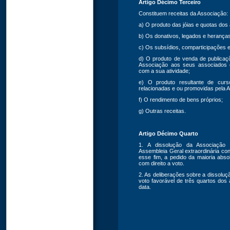
Artigo Décimo Terceiro
Constituem receitas da Associação:
a) O produto das jóias e quotas dos
b) Os donativos, legados e herança
c) Os subsídios, comparticipações 
d) O produto de venda de publicaç
Associação aos seus associados o
com a sua atividade;
e) O produto resultante de curs
relacionadas e ou promovidas pela 
f) O rendimento de bens próprios;
g) Outras receitas.
Artigo Décimo Quarto
1. A dissolução da Associação 
Assembleia Geral extraordinária c
esse fim, a pedido da maioria absol
com direito a voto.
2. As deliberações sobre a dissolu
voto favorável de três quartos dos
data.