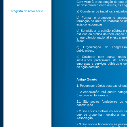
Com visto à prossecução do seu ob
se desenvolver, entre outras, as seg
Registo
de novo sócio
a) Coordenar os trabalhos efetuados
b) Formar e promover o acess
formação na área da reabilitação 
esta conexionadas;
c) Sensibilizar a opinião pública e
estudos da prática da reeducação 
o intercâmbio nacional e estrange
áreas;
d) Organização de congresso
publicações;
e) Colaborar com outras redes 
instituições particulares de solad
empresas e serviços públicos e co
de ação comuns.
Artigo Quarto
1. Podem ser sócios pessoas singula
2. A Associação terá quatro categ
Efectivos e Honorários.
2.1 São sócios fundadores os ou
constituição.
2.2 São sócios efetivos os sócios f
que se proponham colaborar na r
Associação.
2.3 São sócios honorários as pesso