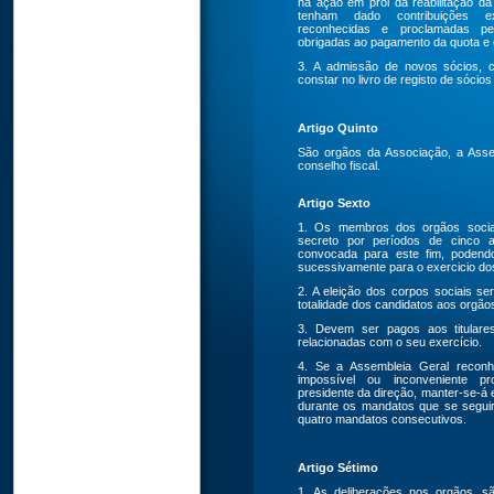
na ação em prol da reabilitação d
tenham dado contribuições ex
reconhecidas e proclamadas pe
obrigadas ao pagamento da quota e q
3. A admissão de novos sócios, 
constar no livro de registo de sócios
Artigo Quinto
São orgãos da Associação, a Asse
conselho fiscal.
Artigo Sexto
1. Os membros dos orgãos sociais
secreto por períodos de cinco 
convocada para este fim, podendo
sucessivamente para o exercicio d
2. A eleição dos corpos sociais ser
totalidade dos candidatos aos orgãos
3. Devem ser pagos aos titular
relacionadas com o seu exercício.
4. Se a Assembleia Geral recon
impossível ou inconveniente pr
presidente da direção, manter-se-á 
durante os mandatos que se seguir
quatro mandatos consecutivos.
Artigo Sétimo
1. As deliberações nos orgãos, s